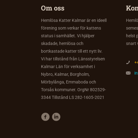
Om oss
Kon
Hemlösa Katter Kalmar är en ideell
Hemlös
förening som verkar för kattens
semes
status i samhället. Vi hjälper
helst 
skadade, hemlösa och
snart 
bortkastade katter till ett nytt liv.
Vi har tillstånd från Länsstyrelsen
+
Kalmar Län för verksamhet i
i
Nybro, Kalmar, Borgholm,
Mörbylånga, Emmaboda och
Torsås kommuner. OrgNr 802529-
3344 Tillstånd LS 282-1605-2021