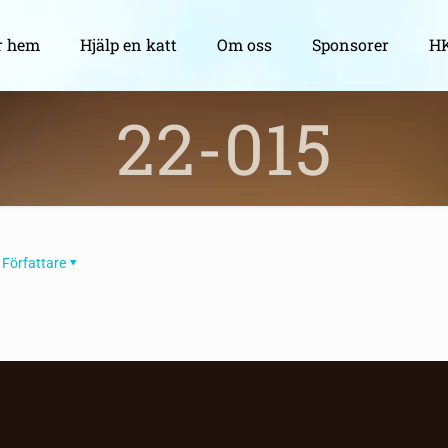
r hem
Hjälp en katt
Om oss
Sponsorer
HK
22-015
Författare