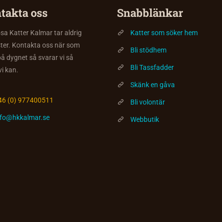
takta oss
Snabblänkar
a Katter Kalmar tar aldrig
Katter som söker hem
ter. Kontakta oss när som
Bli stödhem
på dygnet så svarar vi så
Bli Tassfadder
vi kan.
Skänk en gåva
46 (0) 977400511
Bli volontär
nfo@hkkalmar.se
Webbutik