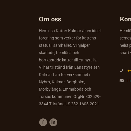
Om oss
Kon
Hemlösa Katter Kalmar är en ideell
Hemlös
förening som verkar för kattens
semes
status i samhället. Vi hjälper
helst 
skadade, hemlösa och
snart 
bortkastade katter till ett nytt liv.
Vi har tillstånd från Länsstyrelsen
+
Kalmar Län för verksamhet i
i
Nybro, Kalmar, Borgholm,
Mörbylånga, Emmaboda och
Torsås kommuner. OrgNr 802529-
3344 Tillstånd LS 282-1605-2021