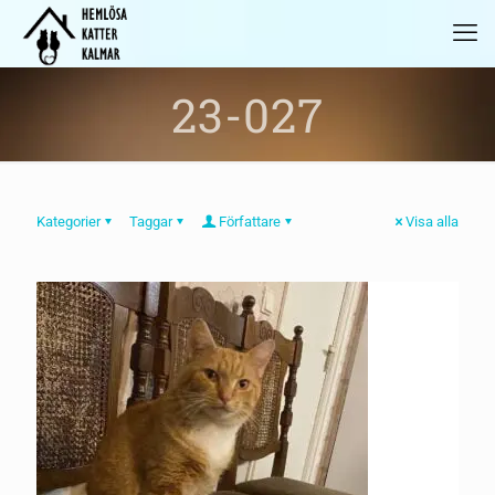
23-027
Kategorier
Taggar
Författare
Visa alla