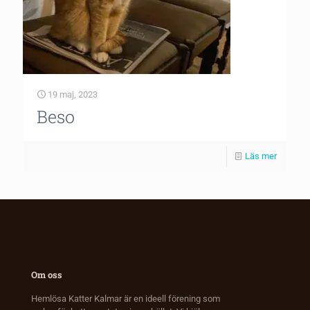
19 maj, 2023
Beso
Läs mer
Om oss
Hemlösa Katter Kalmar är en ideell förening som