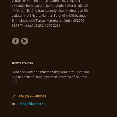
verkar för kattens status i samhället. Vi hjälper
skadade, hemlösa och bortkastade katter till ett nytt
liv. Vi har tillstånd från Länsstyrelsen Kalmar Län för
verksamhet i Nybro, Kalmar, Borgholm, Mörbylånga,
Emmaboda och Torsås kommuner. OrgNr 802529-
3344 Tillstånd LS 282-1605-2021
Kontakta oss
Hemlösa Katter Kalmar tar aldrig semester. Kontakta
oss när som helst på dygnet så svarar vi så snart vi
kan.
+46 (0) 977400511
info@hkkalmar.se