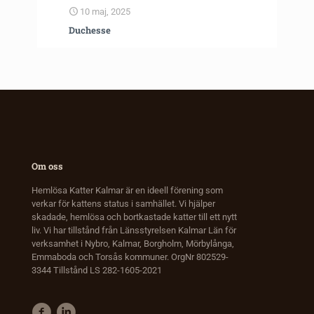
10 maj, 2025
Duchesse
Om oss
Hemlösa Katter Kalmar är en ideell förening som
verkar för kattens status i samhället. Vi hjälper
skadade, hemlösa och bortkastade katter till ett nytt
liv. Vi har tillstånd från Länsstyrelsen Kalmar Län för
verksamhet i Nybro, Kalmar, Borgholm, Mörbylånga,
Emmaboda och Torsås kommuner. OrgNr 802529-
3344 Tillstånd LS 282-1605-2021