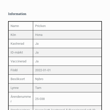
Information
Namn
Pricken
Kön
Hona
Kastrerad
Ja
ID-märkt
Ja
Vaccinerad
Ja
Född
2022-01-01
Besöksort
Nybro
Lynne
Tam
Ärendenumme
25-038
r