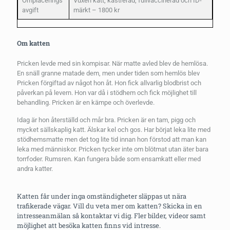
Omplacerings
Vuxen katt, kastrerad, fullvaccinerad och ID-
avgift
märkt – 1800 kr
Om katten
Pricken levde med sin kompisar. När matte avled blev de hemlösa.
En snäll granne matade dem, men under tiden som hemlös blev
Pricken förgiftad av något hon åt. Hon fick allvarlig blodbrist och
påverkan på levern. Hon var då i stödhem och fick möjlighet till
behandling. Pricken är en kämpe och överlevde.
Idag är hon återställd och mår bra. Pricken är en tam, pigg och
mycket sällskaplig katt. Älskar kel och gos.
Har börjat leka lite med
stödhemsmatte men det tog lite tid innan hon förstod att man kan
leka med människor. Pricken tycker inte om blötmat utan äter bara
torrfoder. Rumsren. Kan fungera både som ensamkatt eller med
andra katter.
Katten får under inga omständigheter släppas ut nära
trafikerade vägar. Vill du veta mer om katten? Skicka in en
intresseanmälan så kontaktar vi dig. Fler bilder, videor samt
möjlighet att besöka katten finns vid intresse.