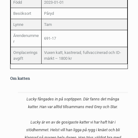
Född
2023-01-01
Besöksort
Påryd
Lynne
Tam
Ärendenumme
691-17
r
Omplacerings
Vuxen katt, kastrerad, fullvaccinerad och ID-
avgift
märkt – 1800 kr
Om katten
Lucky fångades in på soptippen. Där fanns det många
katter. Han var alltid tillsammans med Grey och Star.
Lucky är en av de gosigaste katter vi har haft här i
stödhemmet. Helst vill han ligga på rygg i knäet och bli
klappad på magen hela dagen. Han trivs väldigt bra med