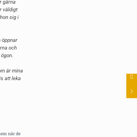
ar gärna
 väldigt
hon sig i
n öppnar
erna och
 ögon.
dom är mina
s att leka
 hem när de