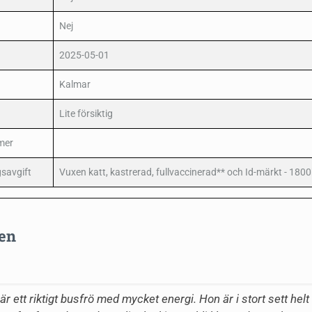
Nej
2025-05-01
Kalmar
Lite försiktig
mer
savgift
Vuxen katt, kastrerad, fullvaccinerad** och Id-märkt - 1800
en
r ett riktigt busfrö med mycket energi. Hon är i stort sett hel