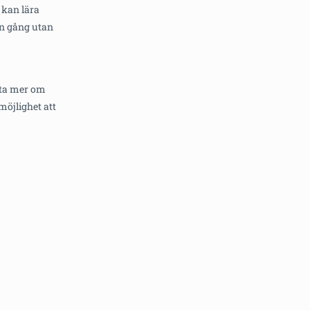
 kan lära
en gång utan
eta mer om
möjlighet att