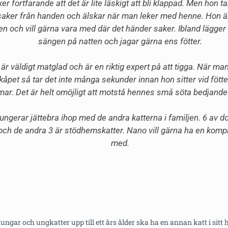
ker fortfarande att det är lite läskigt att bli klappad. Men hon t
aker från handen och älskar när man leker med henne. Hon är
en och vill gärna vara med där det händer saker. Ibland lägger 
sängen på natten och jagar gärna ens fötter.
är väldigt matglad och är en riktig expert på att tigga. När ma
kåpet så tar det inte många sekunder innan hon sitter vid fött
mar. Det är helt omöjligt att motstå hennes små söta bedjande
ungerar jättebra ihop med de andra katterna i familjen. 6 av 
och de andra 3 är stödhemskatter. Nano vill gärna ha en kompi
med.
ttungar och ungkatter upp till ett års ålder ska ha en annan katt i sitt