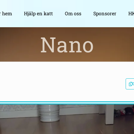
r hem
Hjälp en katt
Om oss
Sponsorer
HK
Nano