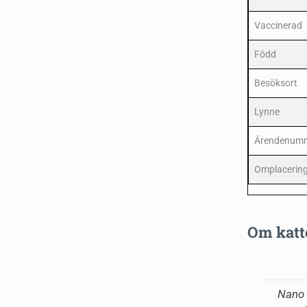
Vaccinerad
Född
Besöksort
Lynne
Ärendenum
Omplacering
Om katt
Nano ä