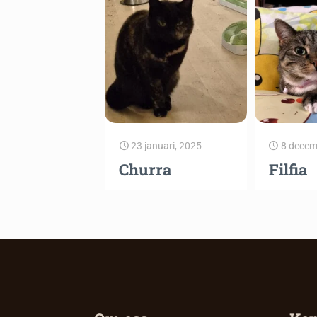
23 januari, 2025
8 decem
Churra
Filfia