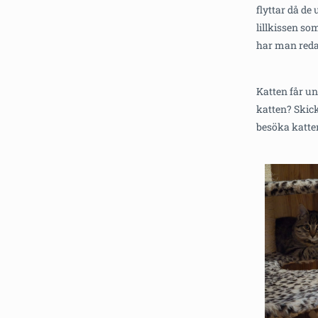
flyttar då de
lillkissen s
har man reda
Katten får un
katten? Skick
besöka katten