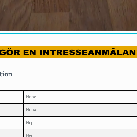
tion
Nano
Hona
Nej
Nej