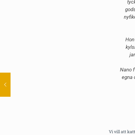
tyc
gods
nyfik
Hon 
kyls
ja
Nano f
egna 
Vi vill att ka