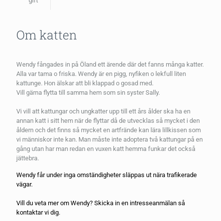
gift
Om katten
Wendy fångades in på Öland ett ärende där det fanns många katter.
Alla var tama o friska. Wendy är en pigg, nyfiken o lekfull liten
kattunge. Hon älskar att bli klappad o gosad med.
Vill gärna flytta till samma hem som sin syster Sally.
Vi vill att kattungar och ungkatter upp till ett års ålder ska ha en
annan katt i sitt hem när de flyttar då de utvecklas så mycket i den
åldern och det finns så mycket en artfrände kan lära lillkissen som
vi människor inte kan. Man måste inte adoptera två kattungar på en
gång utan har man redan en vuxen katt hemma funkar det också
jättebra.
Wendy får under inga omständigheter släppas ut nära trafikerade
vägar.
Vill du veta mer om Wendy? Skicka in en
intresseanmälan
så
kontaktar vi dig.