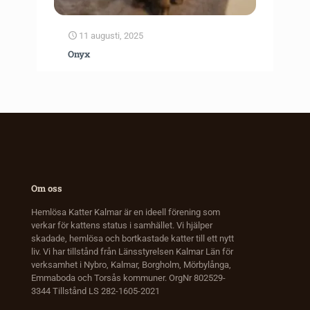
11 augusti, 2025
Onyx
Om oss
Hemlösa Katter Kalmar är en ideell förening som
verkar för kattens status i samhället. Vi hjälper
skadade, hemlösa och bortkastade katter till ett nytt
liv. Vi har tillstånd från Länsstyrelsen Kalmar Län för
verksamhet i Nybro, Kalmar, Borgholm, Mörbylånga,
Emmaboda och Torsås kommuner. OrgNr 802529-
3344 Tillstånd LS 282-1605-2021