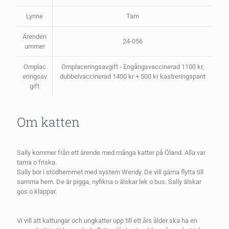
Lynne
Tam
Ärenden
24-056
ummer
Omplac
Omplaceringsavgift - Engångsvaccinerad 1100 kr,
eringsav
dubbelvaccinerad 1400 kr + 500 kr kastreringspant
gift
Om katten
Sally kommer från ett ärende med många katter på Öland. Alla var
tama o friska.
Sally bor i stödhemmet med systern Wendy. De vill gärna flytta till
samma hem. De är pigga, nyfikna o älskar lek o bus. Sally älskar
gos o klappar.
Vi vill att kattungar och ungkatter upp till ett års ålder ska ha en