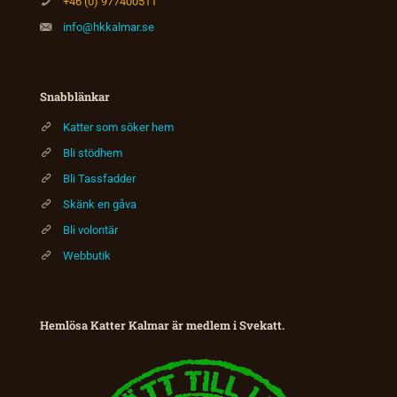
+46 (0) 977400511
info@hkkalmar.se
Snabblänkar
Katter som söker hem
Bli stödhem
Bli Tassfadder
Skänk en gåva
Bli volontär
Webbutik
Hemlösa Katter Kalmar är medlem i Svekatt.