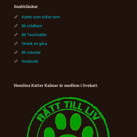
Snabblänkar
Katter som söker hem
Bli stödhem
Bli Tassfadder
Skänk en gåva
Bli volontär
Webbutik
Hemlösa Katter Kalmar är medlem i Svekatt.