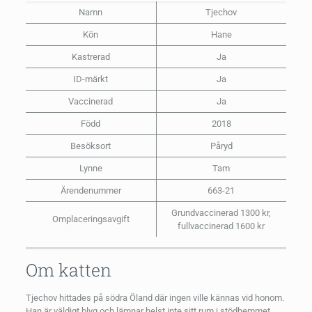
Namn
Tjechov
Kön
Hane
Kastrerad
Ja
ID-märkt
Ja
Vaccinerad
Ja
Född
2018
Besöksort
Påryd
Lynne
Tam
Ärendenummer
663-21
Grundvaccinerad 1300 kr,
Omplaceringsavgift
fullvaccinerad 1600 kr
Om katten
Tjechov hittades på södra Öland där ingen ville kännas vid honom.
Han är väldigt blyg och lämnar helst inte sitt rum i stödhemmet,