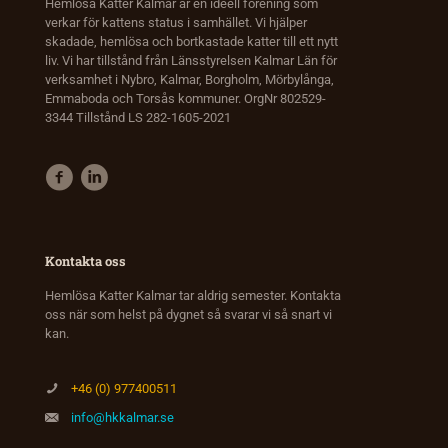
Hemlösa Katter Kalmar är en ideell förening som
verkar för kattens status i samhället. Vi hjälper
skadade, hemlösa och bortkastade katter till ett nytt
liv. Vi har tillstånd från Länsstyrelsen Kalmar Län för
verksamhet i Nybro, Kalmar, Borgholm, Mörbylånga,
Emmaboda och Torsås kommuner. OrgNr 802529-
3344 Tillstånd LS 282-1605-2021
Kontakta oss
Hemlösa Katter Kalmar tar aldrig semester. Kontakta
oss när som helst på dygnet så svarar vi så snart vi
kan.
+46 (0) 977400511
info@hkkalmar.se