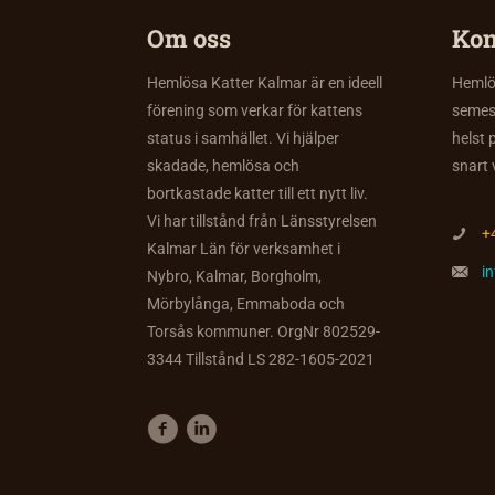
Om oss
Kon
Hemlösa Katter Kalmar är en ideell
Hemlös
förening som verkar för kattens
semes
status i samhället. Vi hjälper
helst 
skadade, hemlösa och
snart 
bortkastade katter till ett nytt liv.
Vi har tillstånd från Länsstyrelsen
+
Kalmar Län för verksamhet i
i
Nybro, Kalmar, Borgholm,
Mörbylånga, Emmaboda och
Torsås kommuner. OrgNr 802529-
3344 Tillstånd LS 282-1605-2021