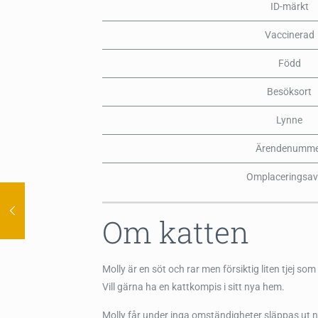
ID-märkt
Vaccinerad
Född
Besöksort
Lynne
Ärendenumme
Omplaceringsav
Om katten
Molly är en söt och rar men försiktig liten tjej so
Vill gärna ha en kattkompis i sitt nya hem.
Molly får under inga omständigheter släppas ut n