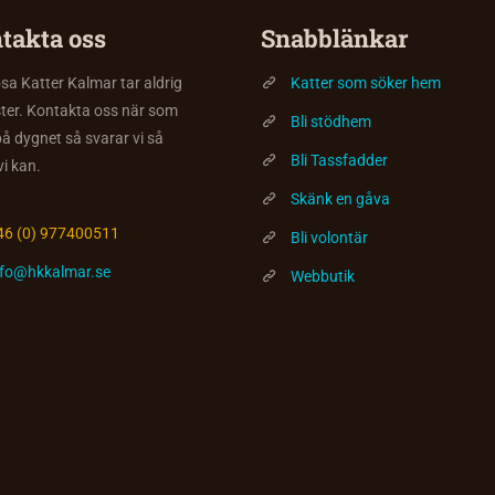
takta oss
Snabblänkar
a Katter Kalmar tar aldrig
Katter som söker hem
ter. Kontakta oss när som
Bli stödhem
på dygnet så svarar vi så
Bli Tassfadder
vi kan.
Skänk en gåva
46 (0) 977400511
Bli volontär
nfo@hkkalmar.se
Webbutik