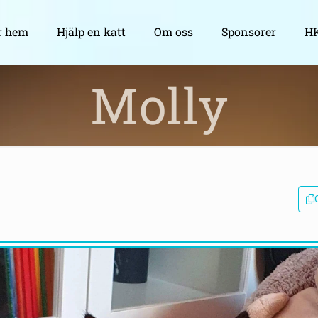
r hem
Hjälp en katt
Om oss
Sponsorer
HK
Molly