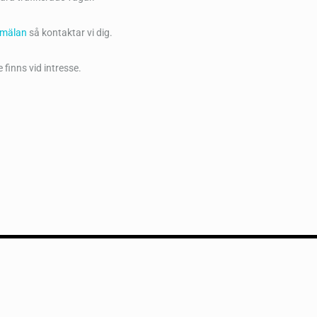
nmälan
så kontaktar vi dig.
 finns vid intresse.