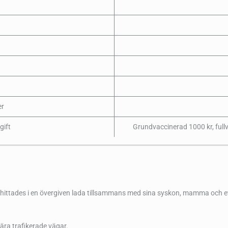
r
gift
Grundvaccinerad 1000 kr, full
m hittades i en övergiven lada tillsammans med sina syskon, mamma och ett f
ära trafikerade vägar.