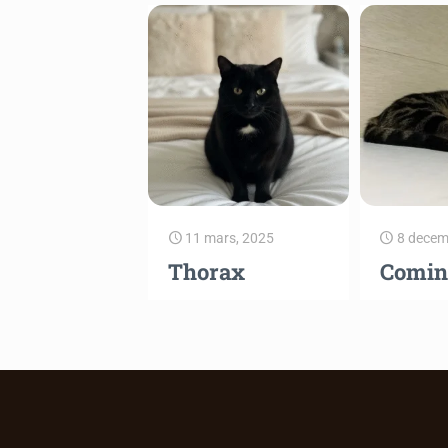
11 mars, 2025
8 decem
Thorax
Comin