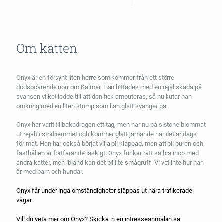
Om katten
Onyx är en försynt liten herre som kommer från ett större
dödsboärende norr om Kalmar. Han hittades med en rejäl skada på
svansen vilket ledde till att den fick amputeras, så nu kutar han
omkring med en liten stump som han glatt svänger på.
Onyx har varit tillbakadragen ett tag, men har nu på sistone blommat
ut rejält i stödhemmet och kommer glatt jamande när det är dags
för mat. Han har också börjat vilja bli klappad, men att bli buren och
fasthållen är fortfarande läskigt. Onyx funkar rätt så bra ihop med
andra katter, men ibland kan det bli lite smågruff. Vi vet inte hur han
är med barn och hundar.
Onyx får under inga omständigheter släppas ut nära trafikerade
vägar.
Vill du veta mer om Onyx? Skicka in en
intresseanmälan
så