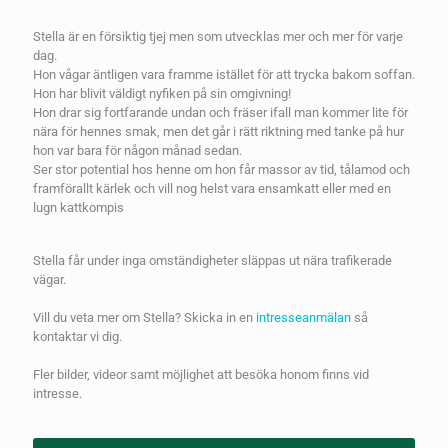
Stella är en försiktig tjej men som utvecklas mer och mer för varje
dag.
Hon vågar äntligen vara framme istället för att trycka bakom soffan.
Hon har blivit väldigt nyfiken på sin omgivning!
Hon drar sig fortfarande undan och fräser ifall man kommer lite för
nära för hennes smak, men det går i rätt riktning med tanke på hur
hon var bara för någon månad sedan.
Ser stor potential hos henne om hon får massor av tid, tålamod och
framförallt kärlek och vill nog helst vara ensamkatt eller med en
lugn kattkompis
Stella får under inga omständigheter släppas ut nära trafikerade
vägar.
Vill du veta mer om Stella? Skicka in en
intresseanmälan
så
kontaktar vi dig.
Fler bilder, videor samt möjlighet att besöka honom finns vid
intresse.