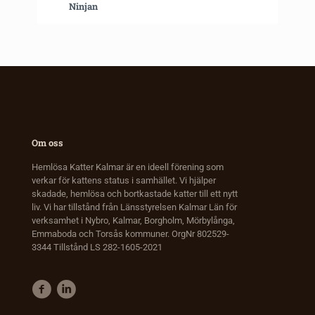
Ninjan
Om oss
Hemlösa Katter Kalmar är en ideell förening som
verkar för kattens status i samhället. Vi hjälper
skadade, hemlösa och bortkastade katter till ett nytt
liv. Vi har tillstånd från Länsstyrelsen Kalmar Län för
verksamhet i Nybro, Kalmar, Borgholm, Mörbylånga,
Emmaboda och Torsås kommuner. OrgNr 802529-
3344 Tillstånd LS 282-1605-2021