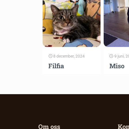
8 december, 2024
9 juni, 
Filfia
Miso
Om oss
Kon