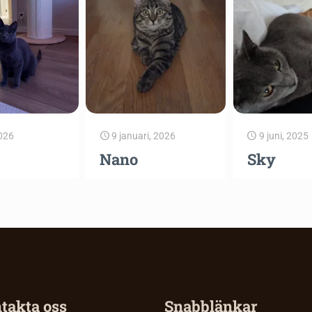
2026
9 januari, 2026
9 juni, 2025
Nano
Sky
takta oss
Snabblänkar