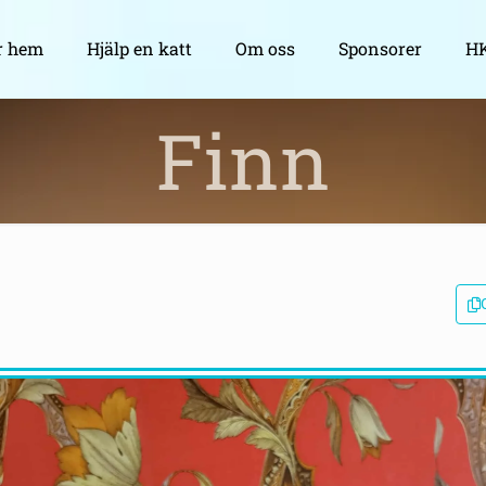
r hem
Hjälp en katt
Om oss
Sponsorer
HK
Finn