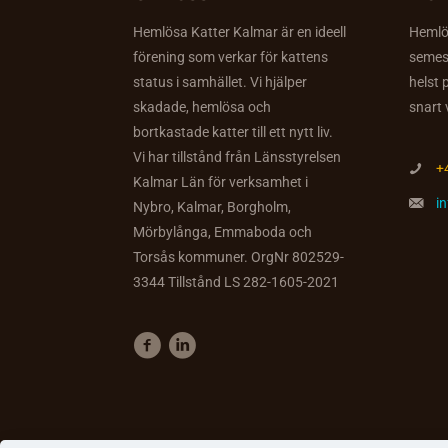
Hemlösa Katter Kalmar är en ideell
Hemlös
förening som verkar för kattens
semes
status i samhället. Vi hjälper
helst 
skadade, hemlösa och
snart 
bortkastade katter till ett nytt liv.
Vi har tillstånd från Länsstyrelsen
+
Kalmar Län för verksamhet i
i
Nybro, Kalmar, Borgholm,
Mörbylånga, Emmaboda och
Torsås kommuner. OrgNr 802529-
3344 Tillstånd LS 282-1605-2021