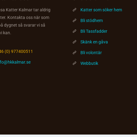
a Katter Kalmar tar aldrig
Katter som söker hem
ter. Kontakta oss när som
Bli stödhem
på dygnet så svarar vi så
Bli Tassfadder
vi kan.
Skänk en gåva
46 (0) 977400511
Bli volontär
nfo@hkkalmar.se
Webbutik