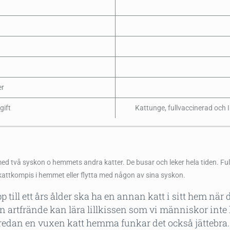
r
gift
Kattunge, fullvaccinerad och 
ed två syskon o hemmets andra katter. De busar och leker hela tiden. Full
n kattkompis i hemmet eller flytta med någon av sina syskon.
p till ett års ålder ska ha en annan katt i sitt hem när 
n artfrände kan lära lillkissen som vi människor inte
redan en vuxen katt hemma funkar det också jättebra.