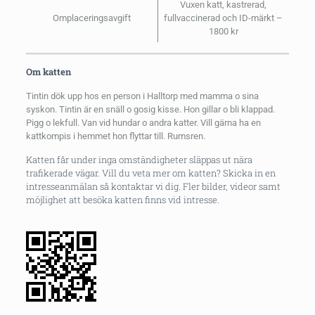
Vuxen katt, kastrerad,
Omplaceringsavgift
fullvaccinerad och ID-märkt –
1800 kr
Om katten
Tintin dök upp hos en person i Halltorp med mamma o sina
syskon. Tintin är en snäll o gosig kisse. Hon gillar o bli klappad.
Pigg o lekfull. Van vid hundar o andra katter. Vill gärna ha en
kattkompis i hemmet hon flyttar till. Rumsren.
Katten får under inga omständigheter släppas ut nära
trafikerade vägar. Vill du veta mer om katten? Skicka in en
intresseanmälan så kontaktar vi dig. Fler bilder, videor samt
möjlighet att besöka katten finns vid intresse.