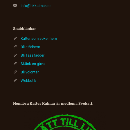
info@hkkalmar.se
Snabblänkar
Katter som söker hem
Bli stödhem
Bli Tassfadder
Skänk en gåva
Bli volontär
Webbutik
Hemlösa Katter Kalmar är medlem i Svekatt.