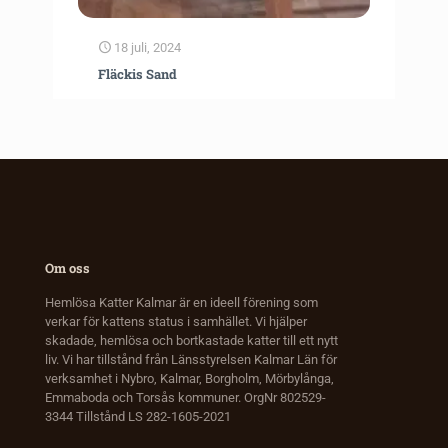
18 juli, 2024
Fläckis Sand
Om oss
Hemlösa Katter Kalmar är en ideell förening som
verkar för kattens status i samhället. Vi hjälper
skadade, hemlösa och bortkastade katter till ett nytt
liv. Vi har tillstånd från Länsstyrelsen Kalmar Län för
verksamhet i Nybro, Kalmar, Borgholm, Mörbylånga,
Emmaboda och Torsås kommuner. OrgNr 802529-
3344 Tillstånd LS 282-1605-2021