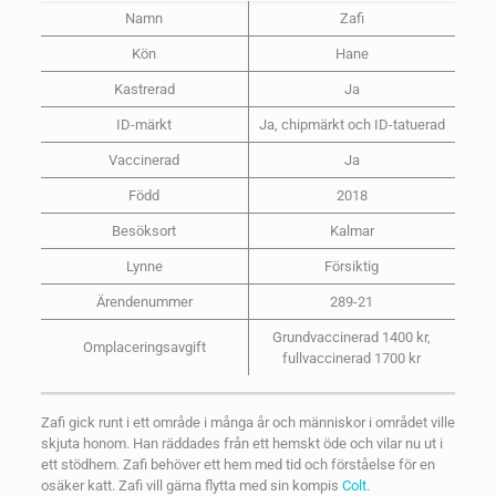
Namn
Zafi
Kön
Hane
Kastrerad
Ja
ID-märkt
Ja, chipmärkt och ID-tatuerad
Vaccinerad
Ja
Född
2018
Besöksort
Kalmar
Lynne
Försiktig
Ärendenummer
289-21
Grundvaccinerad 1400 kr,
Omplaceringsavgift
fullvaccinerad 1700 kr
Zafi gick runt i ett område i många år och människor i området ville
skjuta honom. Han räddades från ett hemskt öde och vilar nu ut i
ett stödhem. Zafi behöver ett hem med tid och förståelse för en
osäker katt. Zafi vill gärna flytta med sin kompis
Colt
.