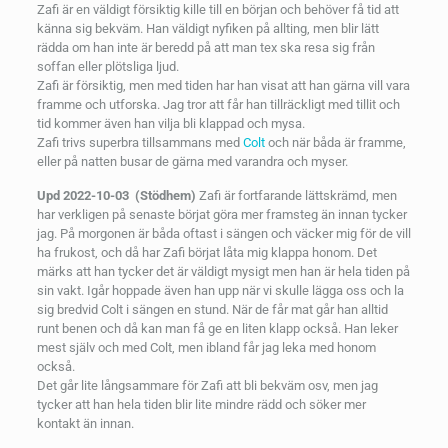
Zafi är en väldigt försiktig kille till en början och behöver få tid att
känna sig bekväm. Han väldigt nyfiken på allting, men blir lätt
rädda om han inte är beredd på att man tex ska resa sig från
soffan eller plötsliga ljud.
Zafi är försiktig, men med tiden har han visat att han gärna vill vara
framme och utforska. Jag tror att får han tillräckligt med tillit och
tid kommer även han vilja bli klappad och mysa.
Zafi trivs superbra tillsammans med
Colt
och när båda är framme,
eller på natten busar de gärna med varandra och myser.
Upd 2022-10-03 (Stödhem)
Zafi är fortfarande lättskrämd, men
har verkligen på senaste börjat göra mer framsteg än innan tycker
jag. På morgonen är båda oftast i sängen och väcker mig för de vill
ha frukost, och då har Zafi börjat låta mig klappa honom. Det
märks att han tycker det är väldigt mysigt men han är hela tiden på
sin vakt. Igår hoppade även han upp när vi skulle lägga oss och la
sig bredvid Colt i sängen en stund. När de får mat går han alltid
runt benen och då kan man få ge en liten klapp också. Han leker
mest själv och med Colt, men ibland får jag leka med honom
också.
Det går lite långsammare för Zafi att bli bekväm osv, men jag
tycker att han hela tiden blir lite mindre rädd och söker mer
kontakt än innan.