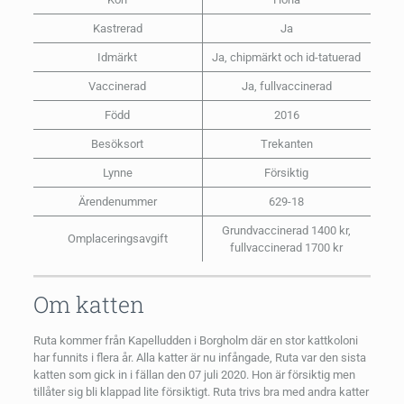
Kastrerad
Ja
Idmärkt
Ja, chipmärkt och id-tatuerad
Vaccinerad
Ja, fullvaccinerad
Född
2016
Besöksort
Trekanten
Lynne
Försiktig
Ärendenummer
629-18
Grundvaccinerad 1400 kr,
Omplaceringsavgift
fullvaccinerad 1700 kr
Om katten
Ruta kommer från Kapelludden i Borgholm där en stor kattkoloni
har funnits i flera år. Alla katter är nu infångade, Ruta var den sista
katten som gick in i fällan den 07 juli 2020. Hon är försiktig men
tillåter sig bli klappad lite försiktigt. Ruta trivs bra med andra katter