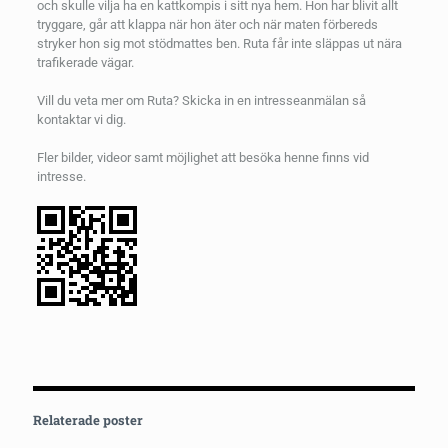
och skulle vilja ha en kattkompis i sitt nya hem. Hon har blivit allt
tryggare, går att klappa när hon äter och när maten förbereds
stryker hon sig mot stödmattes ben. Ruta får inte släppas ut nära
trafikerade vägar.
Vill du veta mer om Ruta? Skicka in en intresseanmälan så
kontaktar vi dig.
Fler bilder, videor samt möjlighet att besöka henne finns vid
intresse.
Relaterade poster