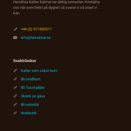
Hemlösa Katter Kalmar tar aldrig semester. Kontakta
oss när som helst på dygnet så svarar vi så snart vi
kan.
+46 (0) 977400511
info@hkkalmar.se
Snabblänkar
Katter som söker hem
Bli stödhem
Bli Tassfadder
Skänk en gåva
Bli volontär
Webbutik