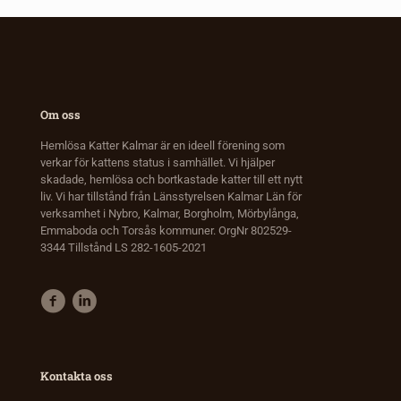
Om oss
Hemlösa Katter Kalmar är en ideell förening som
verkar för kattens status i samhället. Vi hjälper
skadade, hemlösa och bortkastade katter till ett nytt
liv. Vi har tillstånd från Länsstyrelsen Kalmar Län för
verksamhet i Nybro, Kalmar, Borgholm, Mörbylånga,
Emmaboda och Torsås kommuner. OrgNr 802529-
3344 Tillstånd LS 282-1605-2021
Kontakta oss