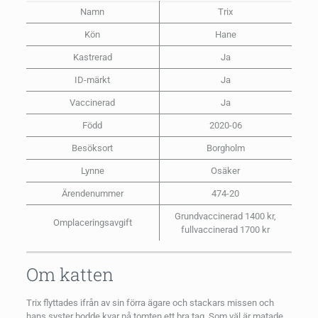
Namn
Trix
Kön
Hane
Kastrerad
Ja
ID-märkt
Ja
Vaccinerad
Ja
Född
2020-06
Besöksort
Borgholm
Lynne
Osäker
Ärendenummer
474-20
Grundvaccinerad 1400 kr,
Omplaceringsavgift
fullvaccinerad 1700 kr
Om katten
Trix flyttades ifrån av sin förra ägare och stackars missen och
hans syster bodde kvar på tomten ett bra tag. Som väl är matade