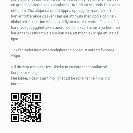
en granne katterna och kontaktade HKK så att vi kunde få in dem i
stödhem. Trix börjar så smått öppna upp sig för människor, men
han är fortfarande osäker. Han går att muta med godis och han
älskar leksaker. Han vill absolut flytta med sin syster Felicia då de
har mycket trygghet av varandra, och önskvärt är om nya hemmet
har en tam kattkompis som kan visa att människor går att lita på
igen.
Trix får under inga omständigheter släppas ut nära trafikerade
vägar.
Vill du veta mer om Trix? Skicka in en intresseanmälan så
kontaktar vi dig.
Fler bilder, videor samt möjlighet att besöka henne finns vid
intresse.