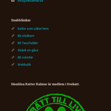
info@hkkalmar.se
Snabblänkar
Katter som söker hem
Bli stödhem
Bli Tassfadder
Skänk en gåva
Bli volontär
Webbutik
Hemlösa Katter Kalmar är medlem i Svekatt.