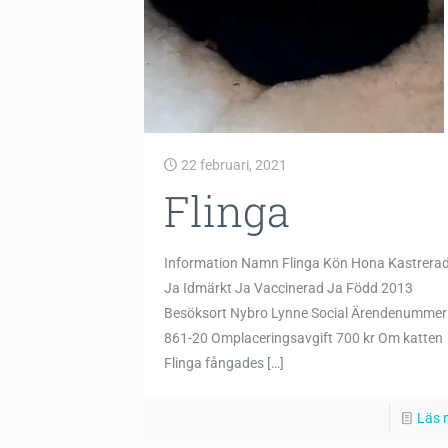
22 februari, 2021
Flinga
Information Namn Flinga Kön Hona Kastrera
Ja Idmärkt Ja Vaccinerad Ja Född 2013
Besöksort Nybro Lynne Social Ärendenummer
861-20 Omplaceringsavgift 700 kr Om katten
Flinga fångades
[…]
Läs 