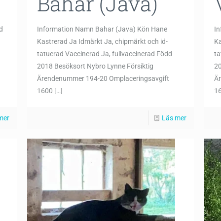
Bahar (Java)
d
Information Namn Bahar (Java) Kön Hane
I
Kastrerad Ja Idmärkt Ja, chipmärkt och id-
Ka
tatuerad Vaccinerad Ja, fullvaccinerad Född
ta
2018 Besöksort Nybro Lynne Försiktig
20
Ärendenummer 194-20 Omplaceringsavgift
Ä
1600
[…]
16
mer
Läs mer