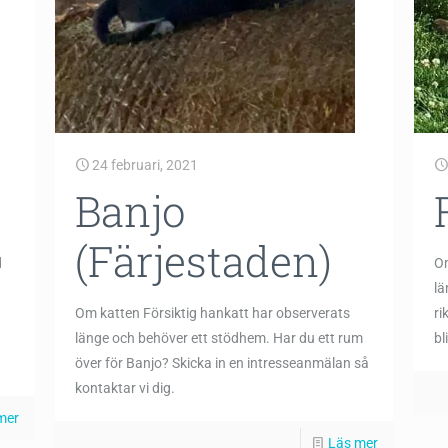
24 februari, 2021
Banjo
(Färjestaden)
d
Om
lä
Om katten Försiktig hankatt har observerats
ri
länge och behöver ett stödhem. Har du ett rum
bl
över för Banjo? Skicka in en intresseanmälan så
kontaktar vi dig.
mer
Läs mer