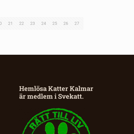
0
21
22
23
24
25
26
27
Hemlösa Katter Kalmar
är medlem i Svekatt.