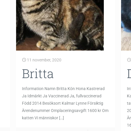
11 november, 2020
Britta
Information Namn Britta Kön Hona Kastrerad
I
Ja Idmärkt Ja Vaccinerad Ja, fullvaccinerad
Ka
Född 2014 Besöksort Kalmar Lynne Försiktig
ta
Ärendenummer Omplaceringsavgift 1600 kr Om
20
katten Vi människor
[…]
Ä
16