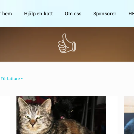
r hem
Hjälp en katt
Om oss
Sponsorer
HK
👍
Författare