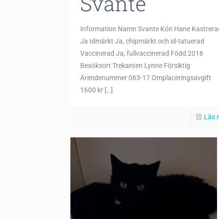
Svante
Information Namn Svante Kön Hane Kastrera
Ja Idmärkt Ja, chipmärkt och id-tatuerad
Vaccinerad Ja, fullvaccinerad Född 2016
Besöksort Trekanten Lynne Försiktig
Ärendenummer 063-17 Omplaceringsavgift
1600 kr
[…]
Läs 