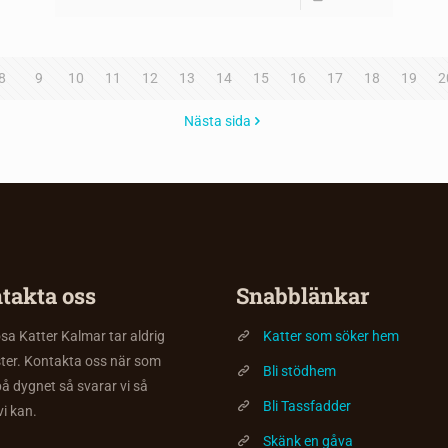
8
9
10
11
12
13
14
15
16
17
18
19
2
Nästa sida
takta oss
Snabblänkar
a Katter Kalmar tar aldrig
Katter som söker hem
ter. Kontakta oss när som
Bli stödhem
på dygnet så svarar vi så
Bli Tassfadder
vi kan.
Skänk en gåva