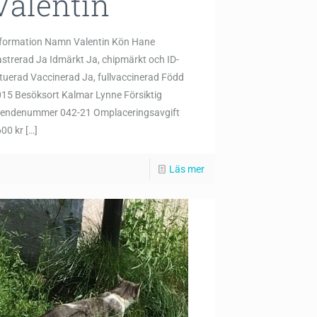
Valentin
nformation Namn Valentin Kön Hane
strerad Ja Idmärkt Ja, chipmärkt och ID-
tuerad Vaccinerad Ja, fullvaccinerad Född
15 Besöksort Kalmar Lynne Försiktig
rendenummer 042-21 Omplaceringsavgift
00 kr
[…]
Läs mer