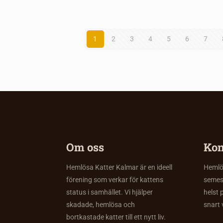
1
2
3
4
5
6
7
Om oss
Kon
Hemlösa Katter Kalmar är en ideell
Hemlös
förening som verkar för kattens
semes
status i samhället. Vi hjälper
helst 
skadade, hemlösa och
snart 
bortkastade katter till ett nytt liv.