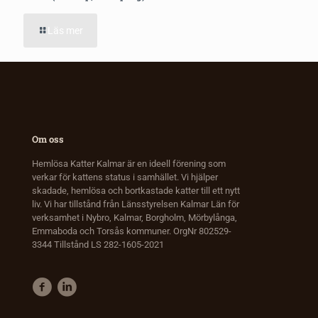
Läs mer
Om oss
Hemlösa Katter Kalmar är en ideell förening som
verkar för kattens status i samhället. Vi hjälper
skadade, hemlösa och bortkastade katter till ett nytt
liv. Vi har tillstånd från Länsstyrelsen Kalmar Län för
verksamhet i Nybro, Kalmar, Borgholm, Mörbylånga,
Emmaboda och Torsås kommuner. OrgNr 802529-
3344 Tillstånd LS 282-1605-2021