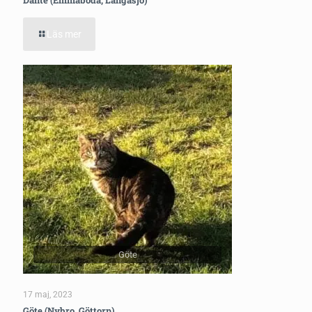
Läs mer
Göte
17 maj, 2023
Göte (Nybro, Göttorp)