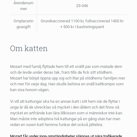
Ärendenum
23-046
mer
Omplacerin
Grundvaccinerad 1100 kr, fullvaccinerad 1400 kr
gsavgift
+ 500 kr i kastreringspant
Om katten
Mozart med familj flyttade hem till ett snällt par som matade dem
och de levde under deras tak, fram tills de fick sitt stödhem.
Mozart har börjat öppna upp sig och litar på stödhems familjen mer
och mer för varje dag. Han skulle behöva en snäll kattkompis som
kan visa honom vägen.
Vi vill att kattungar ska ha en annan katt i sitt hem när de flyttar i
unga år då de utvecklas så mycket i den åldern och det finns så
mycket en artfrände kan lära lillkissen som vi människor inte kan.
Man måste inte adoptera två kattungar på en gång utan har man
redan en vuxen katt hemma funkar det också jättebra.
Mozart får under inga omständigheter släppas ut nära trafikerade