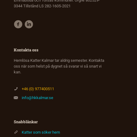
Emmaboda och Torsås kommuner. OrgNr 802529-
3344 Tillstånd LS 282-1605-2021
Kontakta oss
Hemlösa Katter Kalmar tar aldrig semester. Kontakta
oss när som helst på dygnet så svarar vi så snart vi
kan.
+46 (0) 977400511
info@hkkalmar.se
Snabblänkar
Katter som söker hem