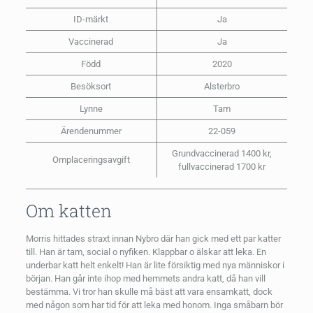
ID-märkt
Ja
Vaccinerad
Ja
Född
2020
Besöksort
Alsterbro
Lynne
Tam
Ärendenummer
22-059
Grundvaccinerad 1400 kr,
Omplaceringsavgift
fullvaccinerad 1700 kr
Om katten
Morris hittades straxt innan Nybro där han gick med ett par katter
till. Han är tam, social o nyfiken. Klappbar o älskar att leka. En
underbar katt helt enkelt! Han är lite försiktig med nya människor i
början. Han går inte ihop med hemmets andra katt, då han vill
bestämma. Vi tror han skulle må bäst att vara ensamkatt, dock
med någon som har tid för att leka med honom. Inga småbarn bör