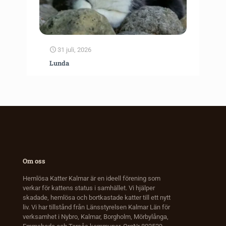
31 juli, 2026
Lunda
Om oss
Hemlösa Katter Kalmar är en ideell förening som
verkar för kattens status i samhället. Vi hjälper
skadade, hemlösa och bortkastade katter till ett nytt
liv. Vi har tillstånd från Länsstyrelsen Kalmar Län för
verksamhet i Nybro, Kalmar, Borgholm, Mörbylånga,