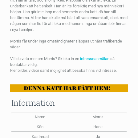
till. Han är tam, social o nyfiken. Klappbar o älskar att leka. En
underbar katt helt enkelt! Han är lite försiktig med nya människor i
början. Han går inte ihop med hemmets andra katt, då han vill
bestämma. Vi tror han skulle må bäst att vara ensamkatt, dock med
någon som har tid för att leka med honom. Inga småbarn bör finnas
i nya familjen.
Morris får under inga omständigheter släppas ut nära trafikerade
vägar.
Vill du veta mer om Morris? Skicka in en
intresseanmälan
så
kontaktar vi dig.
Fler bilder, videor samt möjlighet att besöka finns vid intresse.
Information
Namn
Morris
Kön
Hane
Kastrerad
Ja