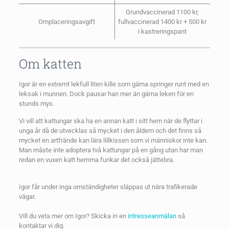
Grundvaccinerad 1100 kr,
Omplaceringsavgift
fullvaccinerad 1400 kr + 500 kr
i kastreringspant
Om katten
Igor är en extremt lekfull liten kille som gärna springer runt med en
leksak i munnen. Dock pausar han mer än gärna leken för en
stunds mys.
Vi vill att kattungar ska ha en annan katt i sitt hem när de flyttar i
unga år då de utvecklas så mycket i den åldern och det finns så
mycket en artfrände kan lära lillkissen som vi människor inte kan.
Man måste inte adoptera två kattungar på en gång utan har man
redan en vuxen katt hemma funkar det också jättebra.
Igor får under inga omständigheter släppas ut nära trafikerade
vägar.
Vill du veta mer om Igor? Skicka in en
intresseanmälan
så
kontaktar vi dig.