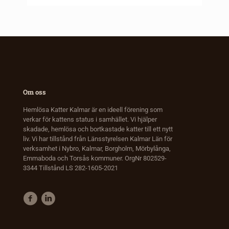
Om oss
Hemlösa Katter Kalmar är en ideell förening som
verkar för kattens status i samhället. Vi hjälper
skadade, hemlösa och bortkastade katter till ett nytt
liv. Vi har tillstånd från Länsstyrelsen Kalmar Län för
verksamhet i Nybro, Kalmar, Borgholm, Mörbylånga,
Emmaboda och Torsås kommuner. OrgNr 802529-
3344 Tillstånd LS 282-1605-2021