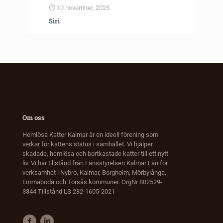
10 november, 2025
Siri
Om oss
Hemlösa Katter Kalmar är en ideell förening som
verkar för kattens status i samhället. Vi hjälper
skadade, hemlösa och bortkastade katter till ett nytt
liv. Vi har tillstånd från Länsstyrelsen Kalmar Län för
verksamhet i Nybro, Kalmar, Borgholm, Mörbylånga,
Emmaboda och Torsås kommuner. OrgNr 802529-
3344 Tillstånd LS 282-1605-2021