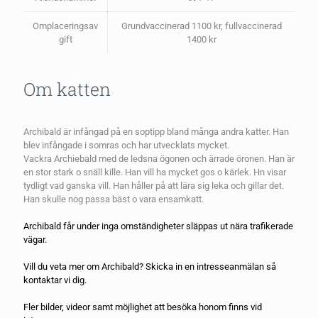
Omplaceringsav
Grundvaccinerad 1100 kr, fullvaccinerad
gift
1400 kr
Om katten
Archibald är infångad på en soptipp bland många andra katter. Han
blev infångade i somras och har utvecklats mycket.
Vackra Archiebald med de ledsna ögonen och ärrade öronen. Han är
en stor stark o snäll kille. Han vill ha mycket gos o kärlek. Hn visar
tydligt vad ganska vill. Han håller på att lära sig leka och gillar det.
Han skulle nog passa bäst o vara ensamkatt.
Archibald får under inga omständigheter släppas ut nära trafikerade
vägar.
Vill du veta mer om Archibald? Skicka in en
intresseanmälan
så
kontaktar vi dig.
Fler bilder, videor samt möjlighet att besöka honom finns vid