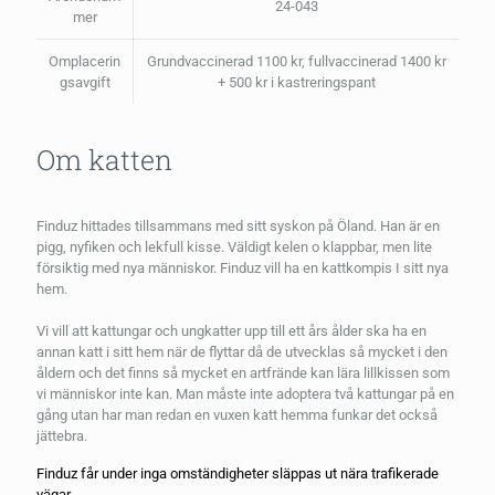
24-043
mer
Omplacerin
Grundvaccinerad 1100 kr, fullvaccinerad 1400 kr
gsavgift
+ 500 kr i kastreringspant
Om katten
Finduz hittades tillsammans med sitt syskon på Öland. Han är en
pigg, nyfiken och lekfull kisse. Väldigt kelen o klappbar, men lite
försiktig med nya människor. Finduz vill ha en kattkompis I sitt nya
hem.
Vi vill att kattungar och ungkatter upp till ett års ålder ska ha en
annan katt i sitt hem när de flyttar då de utvecklas så mycket i den
åldern och det finns så mycket en artfrände kan lära lillkissen som
vi människor inte kan. Man måste inte adoptera två kattungar på en
gång utan har man redan en vuxen katt hemma funkar det också
jättebra.
Finduz får under inga omständigheter släppas ut nära trafikerade
vägar.