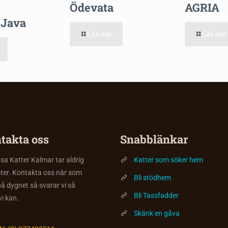
Ödevata
AGRIA
 Java
Läs mer
Läs mer
takta oss
Snabblänkar
a Katter Kalmar tar aldrig
Katter som söker hem
ter. Kontakta oss när som
Bli stödhem
på dygnet så svarar vi så
Bli Tassfadder
vi kan.
Skänk en gåva