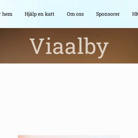
r hem
Hjälp en katt
Om oss
Sponsorer
HK
Viaalby