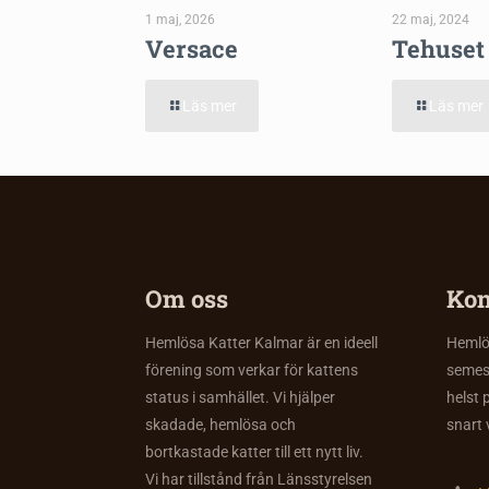
1 maj, 2026
22 maj, 2024
Versace
Tehuset
Läs mer
Läs mer
Om oss
Kon
Hemlösa Katter Kalmar är en ideell
Hemlös
förening som verkar för kattens
semes
status i samhället. Vi hjälper
helst 
skadade, hemlösa och
snart 
bortkastade katter till ett nytt liv.
Vi har tillstånd från Länsstyrelsen