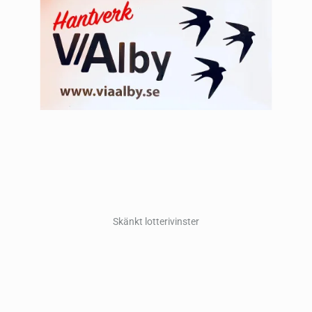
Skänkt lotterivinster