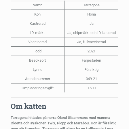
Namn
Tarragona
Kön
Hona
Kastrerad
Ja
ID-märkt
Ja, chipmärkt och ID-tatuerad
Vaccinerad
Ja, fullvaccinerad
Född
2021
Besöksort
Färjestaden
Lynne
Försiktig
Ärendenummer
349-21
Omplaceringsavgift
1600
Om katten
Tarragona hittades på norra Öland tillsammans med mamma
Cloetta och syskonen Twix, Plopp och Marabou. Hon är försiktig
men gör framsteg. Tarragona vill gärna ha en kattkompis i nya