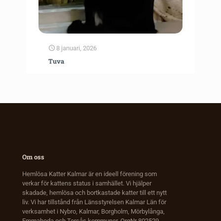
8 januari, 2026
Tuva
Om oss
Hemlösa Katter Kalmar är en ideell förening som
verkar för kattens status i samhället. Vi hjälper
skadade, hemlösa och bortkastade katter till ett nytt
liv. Vi har tillstånd från Länsstyrelsen Kalmar Län för
verksamhet i Nybro, Kalmar, Borgholm, Mörbylånga,
Emmaboda och Torsås kommuner. OrgNr 802529-