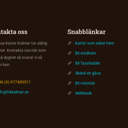
takta oss
Snabblänkar
a Katter Kalmar tar aldrig
Katter som söker hem
ter. Kontakta oss när som
Bli stödhem
på dygnet så svarar vi så
Bli Tassfadder
vi kan.
Skänk en gåva
46 (0) 977400511
Bli volontär
nfo@hkkalmar.se
Webbutik