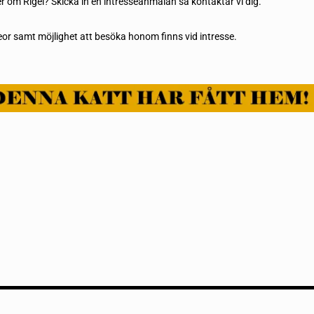
er om Rigel? Skicka in en
intresseanmälan
så kontaktar vi dig.
ideor samt möjlighet att besöka honom finns vid intresse.