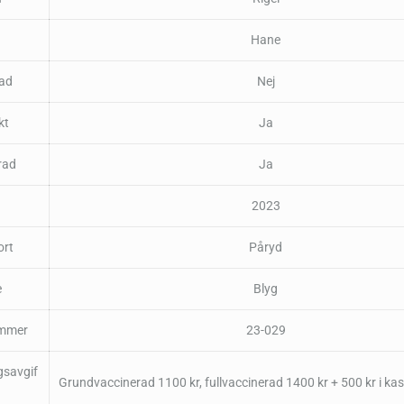
Hane
rad
Nej
kt
Ja
rad
Ja
2023
ort
Påryd
e
Blyg
mmer
23-029
gsavgif
Grundvaccinerad 1100 kr, fullvaccinerad 1400 kr + 500 kr i ka