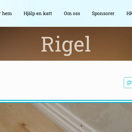
r hem
Hjälp en katt
Om oss
Sponsorer
HK
Rigel