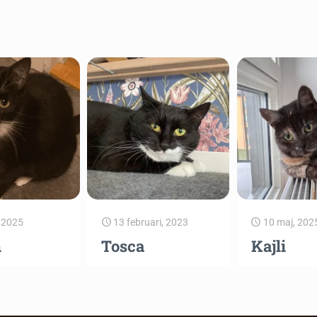
, 2025
13 februari, 2023
10 maj, 202
n
Tosca
Kajli