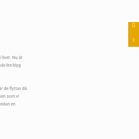
 livet. Nu är
de lite blyg
är de flyttar då
ssen som vi
redan en