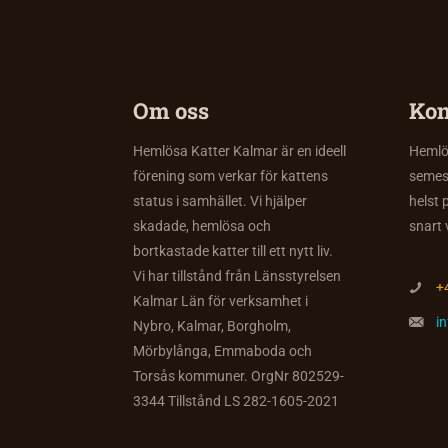
Om oss
Kon
Hemlösa Katter Kalmar är en ideell
Hemlös
förening som verkar för kattens
semes
status i samhället. Vi hjälper
helst 
skadade, hemlösa och
snart 
bortkastade katter till ett nytt liv.
Vi har tillstånd från Länsstyrelsen
+
Kalmar Län för verksamhet i
i
Nybro, Kalmar, Borgholm,
Mörbylånga, Emmaboda och
Torsås kommuner. OrgNr 802529-
3344 Tillstånd LS 282-1605-2021