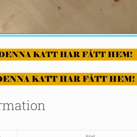
rmation
n
Rigel