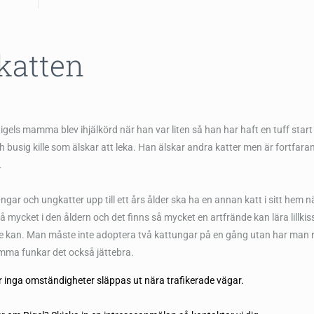
katten
Rigels mamma blev ihjälkörd när han var liten så han har haft en tuff start i
h busig kille som älskar att leka. Han älskar andra katter men är fortfaran
.
tungar och ungkatter upp till ett års ålder ska ha en annan katt i sitt hem n
å mycket i den åldern och det finns så mycket en artfrände kan lära lillki
e kan. Man måste inte adoptera två kattungar på en gång utan har man 
mma funkar det också jättebra.
r inga omständigheter släppas ut nära trafikerade vägar.