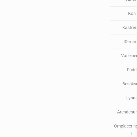
Kön
Kastre
ID-mär
Vaccine
Född
Besöks
Lynn
Ärendenu
Omplacerin
t