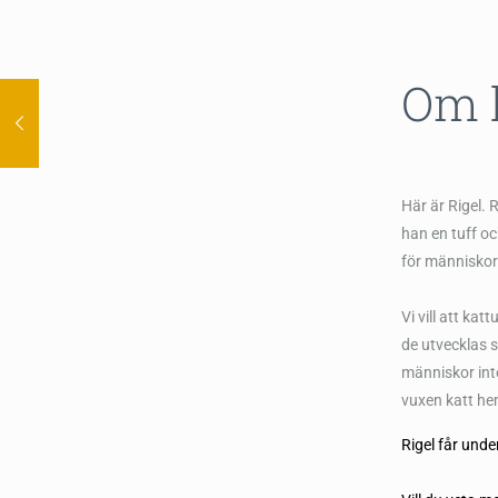
Om 
Här är Rigel. 
han en tuff oc
för människor
Vi vill att kat
de utvecklas s
människor int
vuxen katt he
Rigel får unde