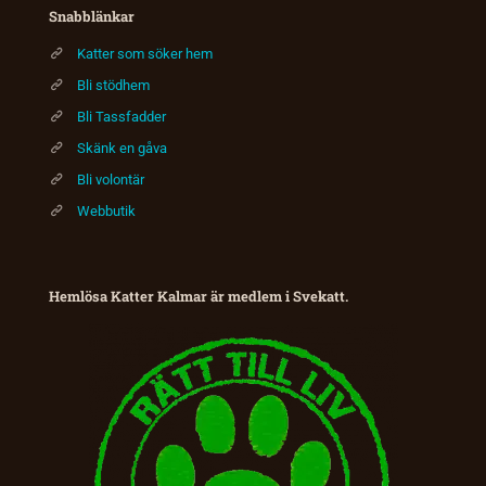
Snabblänkar
Katter som söker hem
Bli stödhem
Bli Tassfadder
Skänk en gåva
Bli volontär
Webbutik
Hemlösa Katter Kalmar är medlem i Svekatt.