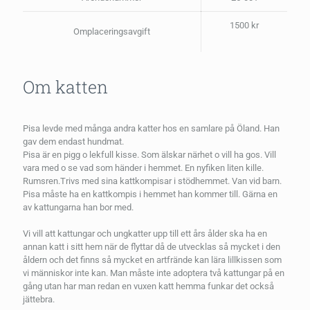
1500 kr
Omplaceringsavgift
Om katten
Pisa levde med många andra katter hos en samlare på Öland. Han
gav dem endast hundmat.
Pisa är en pigg o lekfull kisse. Som älskar närhet o vill ha gos. Vill
vara med o se vad som händer i hemmet. En nyfiken liten kille.
Rumsren.Trivs med sina kattkompisar i stödhemmet. Van vid barn.
Pisa måste ha en kattkompis i hemmet han kommer till. Gärna en
av kattungarna han bor med.
Vi vill att kattungar och ungkatter upp till ett års ålder ska ha en
annan katt i sitt hem när de flyttar då de utvecklas så mycket i den
åldern och det finns så mycket en artfrände kan lära lillkissen som
vi människor inte kan. Man måste inte adoptera två kattungar på en
gång utan har man redan en vuxen katt hemma funkar det också
jättebra.