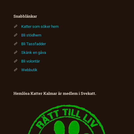
Snabblänkar
Katter som söker hem
Bli stödhem
Bli Tassfadder
Skänk en gåva
Bli volontär
Webbutik
Hemlösa Katter Kalmar är medlem i Svekatt.