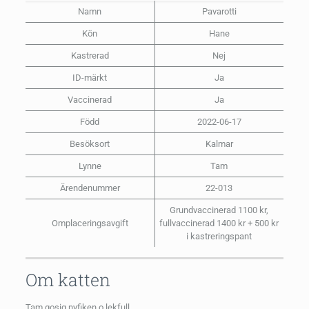
Namn
Pavarotti
Kön
Hane
Kastrerad
Nej
ID-märkt
Ja
Vaccinerad
Ja
Född
2022-06-17
Besöksort
Kalmar
Lynne
Tam
Ärendenummer
22-013
Grundvaccinerad 1100 kr,
Omplaceringsavgift
fullvaccinerad 1400 kr + 500 kr
i kastreringspant
Om katten
Tam,gosig,nyfiken o lekfull.