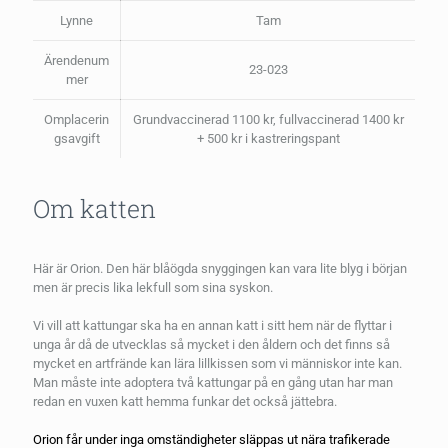
Lynne
Tam
Ärendenum
23-023
mer
Omplacerin
Grundvaccinerad 1100 kr, fullvaccinerad 1400 kr
gsavgift
+ 500 kr i kastreringspant
Om katten
Här är Orion. Den här blåögda snyggingen kan vara lite blyg i början
men är precis lika lekfull som sina syskon.
Vi vill att kattungar ska ha en annan katt i sitt hem när de flyttar i
unga år då de utvecklas så mycket i den åldern och det finns så
mycket en artfrände kan lära lillkissen som vi människor inte kan.
Man måste inte adoptera två kattungar på en gång utan har man
redan en vuxen katt hemma funkar det också jättebra.
Orion får under inga omständigheter släppas ut nära trafikerade