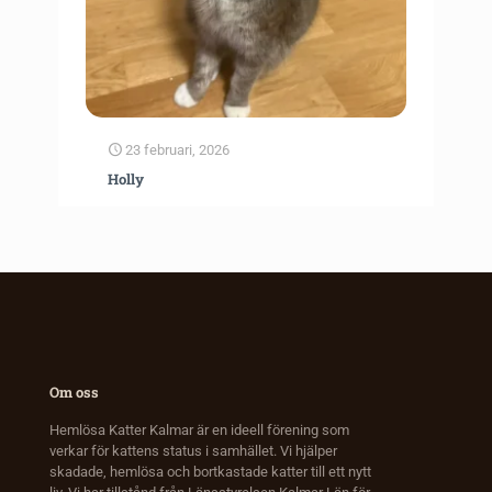
23 februari, 2026
Holly
Om oss
Hemlösa Katter Kalmar är en ideell förening som
verkar för kattens status i samhället. Vi hjälper
skadade, hemlösa och bortkastade katter till ett nytt