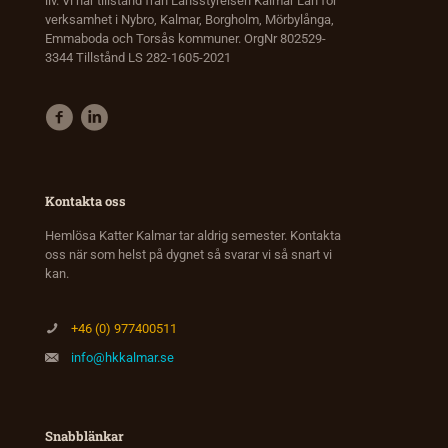
liv. Vi har tillstånd från Länsstyrelsen Kalmar Län för
verksamhet i Nybro, Kalmar, Borgholm, Mörbylånga,
Emmaboda och Torsås kommuner. OrgNr 802529-
3344 Tillstånd LS 282-1605-2021
Kontakta oss
Hemlösa Katter Kalmar tar aldrig semester. Kontakta
oss när som helst på dygnet så svarar vi så snart vi
kan.
+46 (0) 977400511
info@hkkalmar.se
Snabblänkar