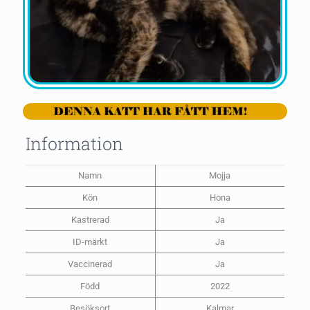
Information
Namn
Mojja
Kön
Hona
Kastrerad
Ja
ID-märkt
Ja
Vaccinerad
Ja
Född
2022
Besöksort
Kalmar