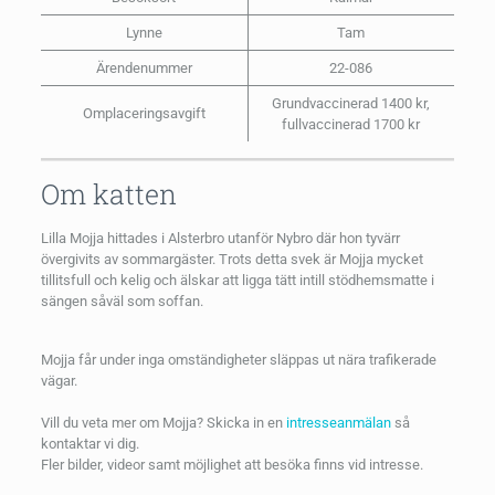
Lynne
Tam
Ärendenummer
22-086
Grundvaccinerad 1400 kr,
Omplaceringsavgift
fullvaccinerad 1700 kr
Om katten
Lilla Mojja hittades i Alsterbro utanför Nybro där hon tyvärr
övergivits av sommargäster. Trots detta svek är Mojja mycket
tillitsfull och kelig och älskar att ligga tätt intill stödhemsmatte i
sängen såväl som soffan.
Mojja får under inga omständigheter släppas ut nära trafikerade
vägar.
Vill du veta mer om Mojja? Skicka in en
intresseanmälan
så
kontaktar vi dig.
Fler bilder, videor samt möjlighet att besöka finns vid intresse.