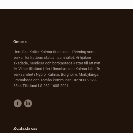
Om oss
Hemlösa Katter Kalmar är en ideell förening som
verkar för kattens status i samhället. Vi hjälper
skadade, hemlösa och bortkastade katter till ett nytt
liv. Vi har tillstånd från Länsstyrelsen Kalmar Län för
verksamhet i Nybro, Kalmar, Borgholm, Mörbylånga,
Emmaboda och Torsås kommuner. OrgNr 802529-
3344 Tillstånd LS 282-1605-2021
Kontakta oss