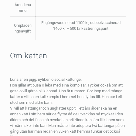
Ärendenu
mmer
Engångsvaccinerad 1100 kr, dubbelvaccinerad
Omplaceri
1400 kr + 500 kr kastreringspant
ngsavgift
Om katten
Luna är en pigg, nyfiken o social kattunge.
Hon gillar att busa o leka med sina kompisar. Tycker också om att
gosa o vill gärna bli klappad. Hon är rumsren. Bor ihop med många
katter o vill ha en kattkompis i hemmet hon flyttas till. Hon bor i ett
stödhem med äldre barn.
Vi vill att kattungar och ungkatter upp till ett års ålder ska ha en
annan katt i sitt hem när de flyttar då de utvecklas så mycket i den
åldern och det finns så mycket en artfrände kan lära lillkissen som
vi människor inte kan. Man måste inte adoptera två kattungar på en
gång utan har man redan en vuxen katt hemma funkar det också