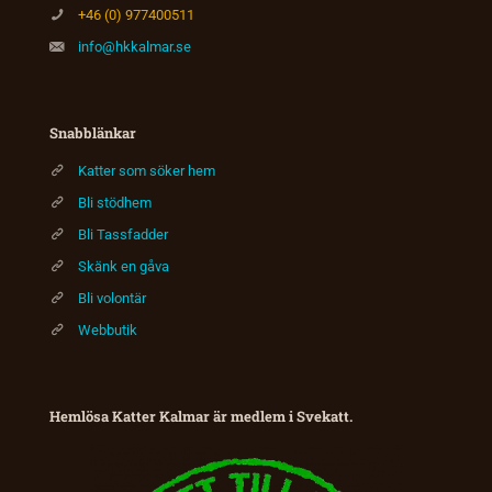
+46 (0) 977400511
info@hkkalmar.se
Snabblänkar
Katter som söker hem
Bli stödhem
Bli Tassfadder
Skänk en gåva
Bli volontär
Webbutik
Hemlösa Katter Kalmar är medlem i Svekatt.