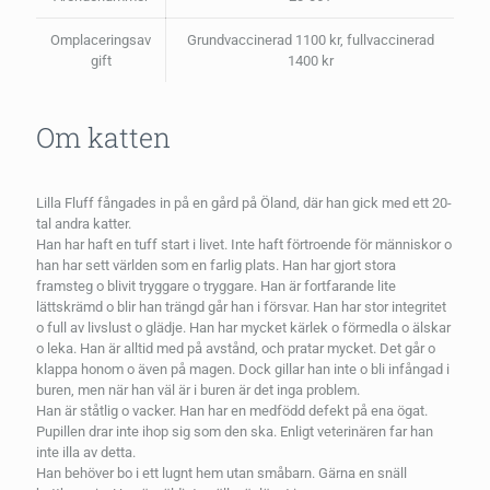
Omplaceringsav
Grundvaccinerad 1100 kr, fullvaccinerad
gift
1400 kr
Om katten
Lilla Fluff fångades in på en gård på Öland, där han gick med ett 20-
tal andra katter.
Han har haft en tuff start i livet. Inte haft förtroende för människor o
han har sett världen som en farlig plats. Han har gjort stora
framsteg o blivit tryggare o tryggare. Han är fortfarande lite
lättskrämd o blir han trängd går han i försvar. Han har stor integritet
o full av livslust o glädje. Han har mycket kärlek o förmedla o älskar
o leka. Han är alltid med på avstånd, och pratar mycket. Det går o
klappa honom o även på magen. Dock gillar han inte o bli infångad i
buren, men när han väl är i buren är det inga problem.
Han är ståtlig o vacker. Han har en medfödd defekt på ena ögat.
Pupillen drar inte ihop sig som den ska. Enligt veterinären far han
inte illa av detta.
Han behöver bo i ett lugnt hem utan småbarn. Gärna en snäll