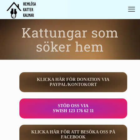
Kattungar som
söker hem
KLICKA HÄR FÖR DONATION VIA
PAYPAL/KONTOKORT
STÖD OSS VIA
SWISH 123 176 62 11
KLICKA HÄR FÖR ATT BESÖKA OSS PÅ
FACEBOOK