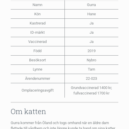
Namn
Gurra
Kön
Hane
Kastrerad
Ja
ID-märkt
Ja
Vaccinerad
Ja
Född
2019
Besöksort
Nybro
Lynne
Tam
Ärendenummer
22-023
Grundvaccinerad 1400 kr,
Omplaceringsavgift
fullvaccinerad 1700 kr
Om katten
Gurra kommer från Öland och togs omhand när en äldre dam
flyttade till vårdhem och inte längre kunde ta hand om sina katter.