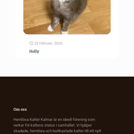
23 februari, 2026
Holly
Om oss
Hemlösa Katter Kalmar är en ideell förening som
verkar för kattens status i samhället. Vi hjälper
skadade, hemlösa och bortkastade katter till ett nytt