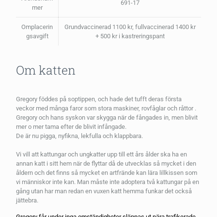
691-17
mer
Omplacerin
Grundvaccinerad 1100 kr, fullvaccinerad 1400 kr
gsavgift
+ 500 kr i kastreringspant
Om katten
Gregory föddes på soptippen, och hade det tufft deras första
veckor med många faror som stora maskiner, rovfåglar och råttor .
Gregory och hans syskon var skygga när de fångades in, men blivit
mer o mer tama efter de blivit infångade.
De är nu pigga, nyfikna, lekfulla och klappbara.
Vi vill att kattungar och ungkatter upp till ett års ålder ska ha en
annan katt i sitt hem när de flyttar då de utvecklas så mycket i den
åldern och det finns så mycket en artfrände kan lära lillkissen som
vi människor inte kan. Man måste inte adoptera två kattungar på en
gång utan har man redan en vuxen katt hemma funkar det också
jättebra.
Gregory får under inga omständigheter släppas ut nära trafikerade