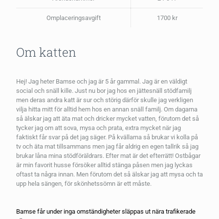
Omplaceringsavgift
1700 kr
Om katten
Hej! Jag heter Bamse och jag är 5 år gammal. Jag är en väldigt
social och snäll kille. Just nu bor jag hos en jättesnäll stödfamilj
men deras andra katt är sur och störig därför skulle jag verkligen
vilja hitta mitt för alltid hem hos en annan snäll familj. Om dagarna
så älskar jag att äta mat och dricker mycket vatten, förutom det så
tycker jag om att sova, mysa och prata, extra mycket när jag
faktiskt får svar på det jag säger. På kvällarna så brukar vi kolla på
tv och äta mat tillsammans men jag får aldrig en egen tallrik så jag
brukar låna mina stödföräldrars. Efter mat är det efterrätt! Ostbågar
är min favorit husse försöker alltid stänga påsen men jag lyckas
oftast ta några innan. Men förutom det så älskar jag att mysa och ta
upp hela sängen, för skönhetssömn är ett måste.
Bamse får under inga omständigheter släppas ut nära trafikerade