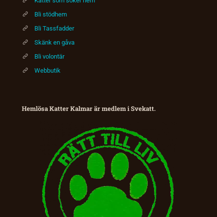
Katter som söker hem
Bli stödhem
Bli Tassfadder
Skänk en gåva
Bli volontär
Webbutik
Hemlösa Katter Kalmar är medlem i Svekatt.