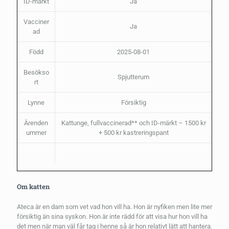
ID-märkt
Ja
Vacciner
Ja
ad
Född
2025-08-01
Besökso
Spjutterum
rt
Lynne
Försiktig
Ärenden
Kattunge, fullvaccinerad** och ID-märkt – 1500 kr
ummer
+ 500 kr kastreringspant
Om katten
Ateca är en dam som vet vad hon vill ha. Hon är nyfiken men lite mer
försiktig än sina syskon. Hon är inte rädd för att visa hur hon vill ha
det men när man väl får tag i henne så är hon relativt lätt att hantera.