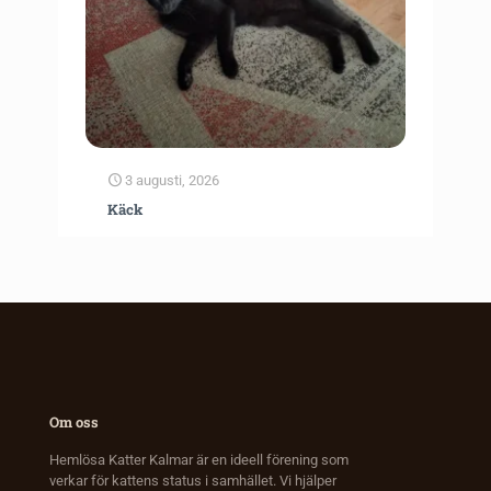
3 augusti, 2026
Käck
Om oss
Hemlösa Katter Kalmar är en ideell förening som
verkar för kattens status i samhället. Vi hjälper