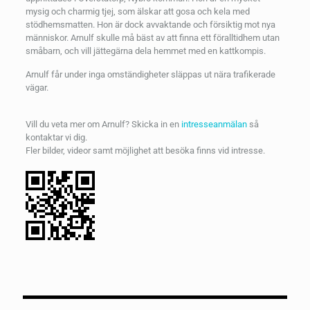
mysig och charmig tjej, som älskar att gosa och kela med
stödhemsmatten. Hon är dock avvaktande och försiktig mot nya
människor. Arnulf skulle må bäst av att finna ett föralltidhem utan
småbarn, och vill jättegärna dela hemmet med en kattkompis.
Arnulf får under inga omständigheter släppas ut nära trafikerade
vägar.
Vill du veta mer om Arnulf? Skicka in en
intresseanmälan
så
kontaktar vi dig.
Fler bilder, videor samt möjlighet att besöka finns vid intresse.