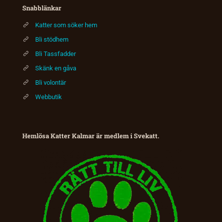
Snabblänkar
Katter som söker hem
Bli stödhem
Bli Tassfadder
Skänk en gåva
Bli volontär
Webbutik
Hemlösa Katter Kalmar är medlem i Svekatt.