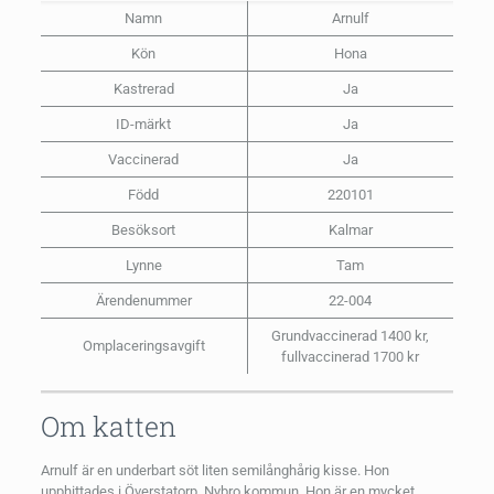
Namn
Arnulf
Kön
Hona
Kastrerad
Ja
ID-märkt
Ja
Vaccinerad
Ja
Född
220101
Besöksort
Kalmar
Lynne
Tam
Ärendenummer
22-004
Grundvaccinerad 1400 kr,
Omplaceringsavgift
fullvaccinerad 1700 kr
Om katten
Arnulf är en underbart söt liten semilånghårig kisse. Hon
upphittades i Överstatorp, Nybro kommun. Hon är en mycket