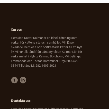
Om oss
Hemlösa Katter Kalmar är en ideell förening som
verkar för kattens status i samhället. Vi hjälper
skadade, hemlösa och bortkastade katter till ett nytt
liv. Vi har tillstånd från Länsstyrelsen Kalmar Län för
verksamhet i Nybro, Kalmar, Borgholm, Mörbylånga,
Emmaboda och Torsås kommuner. OrgNr 802529-
3344 Tillstånd LS 282-1605-2021
Kontakta oss
Hemlösa Katter Kalmar tar aldrig semester. Kontakta