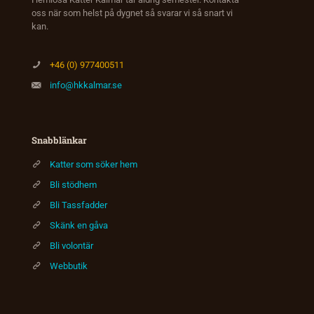
oss när som helst på dygnet så svarar vi så snart vi
kan.
+46 (0) 977400511
info@hkkalmar.se
Snabblänkar
Katter som söker hem
Bli stödhem
Bli Tassfadder
Skänk en gåva
Bli volontär
Webbutik