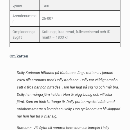
Lynne
Tam
Ärendenumme
26-007
r
Omplacerings
Kattunge, kastrerad, fullvaccinerad och ID-
avgift
märkt – 1800 kr
Om katten
Dolly Karlsson hittades på Karlssons äng i mitten av januari
2026 tillsammans med Holly Karlsson. Dolly var väldigt smal o
satt o frös när hon hittades. Hon har lagt på sig nu och mår bra.
Dolly har många järn i elden. Hon är pigg, busig och vill leka
jämt. Som en frisk kattunge är. Dolly pratar mycket både med
stödhemsmatte o kompisen Holly. Hon tycker om att bli klappad
när hon har tid o vilar sig.
Rumsren. Vill flytta till samma hem som sin kompis Holly