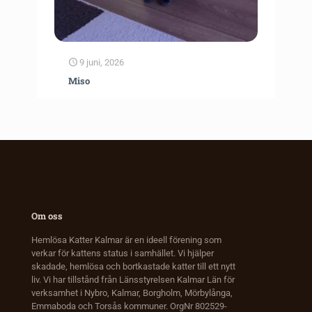
9 juni, 2026
Miso
Om oss
Hemlösa Katter Kalmar är en ideell förening som
verkar för kattens status i samhället. Vi hjälper
skadade, hemlösa och bortkastade katter till ett nytt
liv. Vi har tillstånd från Länsstyrelsen Kalmar Län för
verksamhet i Nybro, Kalmar, Borgholm, Mörbylånga,
Emmaboda och Torsås kommuner. OrgNr 802529-