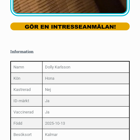
Information
Namn
Dolly Karlsson
Kön
Hona
Kastrerad
Nej
ID-märkt
Ja
Vaccinerad
Ja
Född
2025-10-13
Besöksort
Kalmar