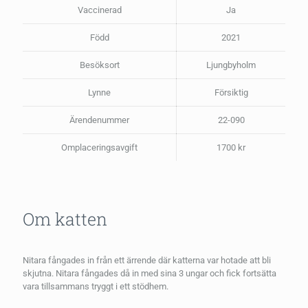
Vaccinerad
Ja
Född
2021
Besöksort
Ljungbyholm
Lynne
Försiktig
Ärendenummer
22-090
Omplaceringsavgift
1700 kr
Om katten
Nitara fångades in från ett ärrende där katterna var hotade att bli
skjutna. Nitara fångades då in med sina 3 ungar och fick fortsätta
vara tillsammans tryggt i ett stödhem.