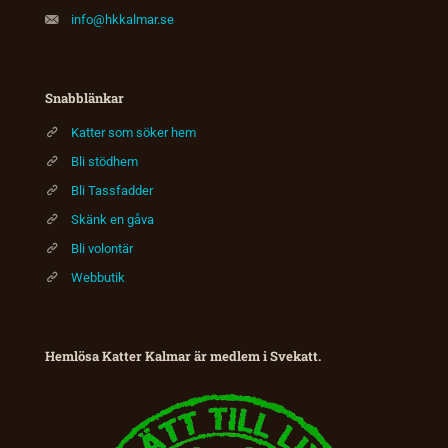
info@hkkalmar.se
Snabblänkar
Katter som söker hem
Bli stödhem
Bli Tassfadder
Skänk en gåva
Bli volontär
Webbutik
Hemlösa Katter Kalmar är medlem i Svekatt.