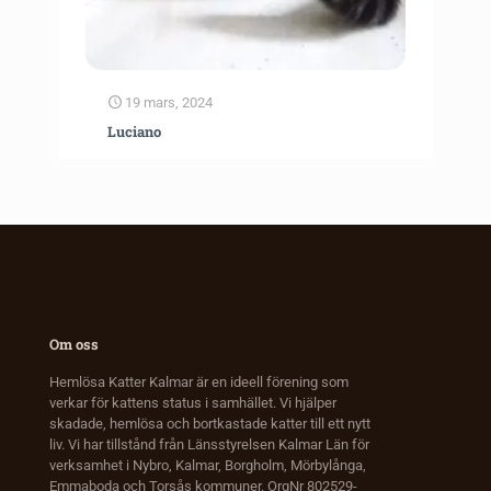
19 mars, 2024
Luciano
Om oss
Hemlösa Katter Kalmar är en ideell förening som
verkar för kattens status i samhället. Vi hjälper
skadade, hemlösa och bortkastade katter till ett nytt
liv. Vi har tillstånd från Länsstyrelsen Kalmar Län för
verksamhet i Nybro, Kalmar, Borgholm, Mörbylånga,
Emmaboda och Torsås kommuner. OrgNr 802529-