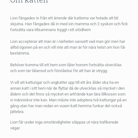
Lion fångades in från ett ärrende där katterna var hotade att bli
skjutna. Han fångades då in med sin mamma och 2 syskon och fick
fortsätta vara tillsammans tryggt i ett stödhem
Lion accepterar att man är i närheten oavsett vad man gör men har
alltid ögonen på en och vill inte att man är för nära helst om hon får
bestämma.
Behöver komma till ett hem som låter honom fortsätta utvecklas
och som tar tålamod och förståelse för att han är otrygg.
Vi vill att kattungar och ungkatter upp till ett års ålder ska ha en
annan katt i sitt hem när de flyttar då de utvecklas så mycket i den
åldern och det finns så mycket en artfrände kan lära lillkissen som
vi människor inte kan. Man måste inte adoptera två kattungar på en
gång utan har man redan en vuxen katt hemma funkar det också
jättebra.
Lion får under inga omständigheter släppas ut nära trafikerade
vägar.