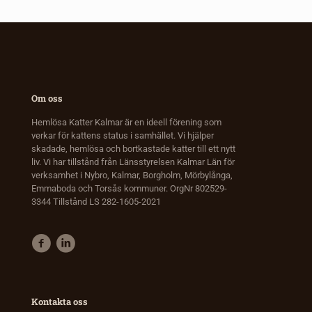
Om oss
Hemlösa Katter Kalmar är en ideell förening som
verkar för kattens status i samhället. Vi hjälper
skadade, hemlösa och bortkastade katter till ett nytt
liv. Vi har tillstånd från Länsstyrelsen Kalmar Län för
verksamhet i Nybro, Kalmar, Borgholm, Mörbylånga,
Emmaboda och Torsås kommuner. OrgNr 802529-
3344 Tillstånd LS 282-1605-2021
Kontakta oss