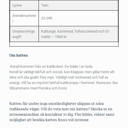
Lynne
Tam
Ärendenumme
22-090
r
Omplacerings
Kattunge, kastrerad, fullvaccinerad och ID-
avgift
märkt – 1800 kr
Om katten
Korall kommer från en kattkoloni. De bdde i en lada.
Korall är väldigt lekfull och social, kan klappas men gillar helst att
leka och äta godis före mys. Väldigt mat motiverad och full av
energi. Vill ha en mycket lekfull kattkompis i hemmet. Rumsren. Bor
tillsammans med Persika och Doris.
Katten får under inga omständigheter släppas ut nära
trafikerade vägar. Vill du veta mer om katten? Skicka in en
intresseanmälan så kontaktar vi dig. Fler bilder, videor samt
möjlighet att besöka katten finns vid intresse.